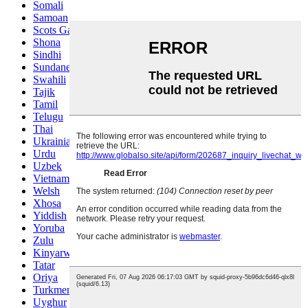
Somali
Samoan
Scots Gaelic
Shona
Sindhi
Sundanese
Swahili
Tajik
Tamil
Telugu
Thai
Ukrainian
Urdu
Uzbek
Vietnamese
Welsh
Xhosa
Yiddish
Yoruba
Zulu
Kinyarwanda
Tatar
Oriya
Turkmen
Uyghur