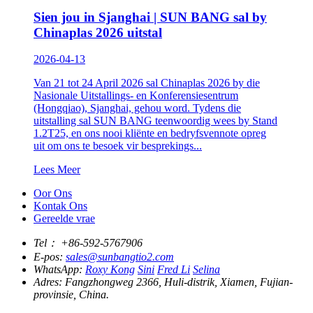
Sien jou in Sjanghai | SUN BANG sal by
Chinaplas 2026 uitstal
2026-04-13
Van 21 tot 24 April 2026 sal Chinaplas 2026 by die
Nasionale Uitstallings- en Konferensiesentrum
(Hongqiao), Sjanghai, gehou word. Tydens die
uitstalling sal SUN BANG teenwoordig wees by Stand
1.2T25, en ons nooi kliënte en bedryfsvennote opreg
uit om ons te besoek vir besprekings...
Lees Meer
Oor Ons
Kontak Ons
Gereelde vrae
Tel：
+86-592-5767906
E-pos:
sales@sunbangtio2.com
WhatsApp:
Roxy Kong
Sini
Fred Li
Selina
Adres:
Fangzhongweg 2366, Huli-distrik, Xiamen, Fujian-
provinsie, China.