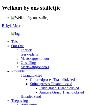
Welkom by ons stalletjie
Bekyk Meer
Tuis
Oor Ons
Fabriek
Geskiedenis
Maatskappykultuur
Uitstalling
Maatskappyvideo's
Produkte
Titaandioksied
Chloriedproses Titaandioksied
Sulfaatproses Titaandioksied
Rutielgraad Titaandioksied
Anatase Graad Titaandioksied
Ilmeniet Sand
Toepassing
Bedekking