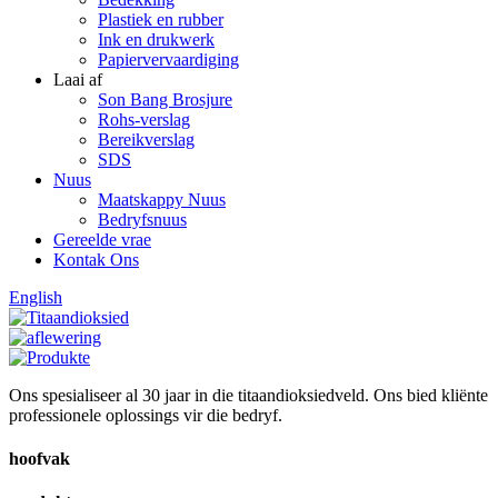
Plastiek en rubber
Ink en drukwerk
Papiervervaardiging
Laai af
Son Bang Brosjure
Rohs-verslag
Bereikverslag
SDS
Nuus
Maatskappy Nuus
Bedryfsnuus
Gereelde vrae
Kontak Ons
English
Ons spesialiseer al 30 jaar in die titaandioksiedveld. Ons bied kliënte
professionele oplossings vir die bedryf.
hoofvak