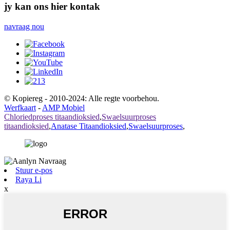
jy kan ons hier kontak
navraag nou
© Kopiereg - 2010-2024: Alle regte voorbehou.
Werfkaart
-
AMP Mobiel
Chloriedproses titaandioksied
,
Swaelsuurproses
titaandioksied
,
Anatase Titaandioksied
,
Swaelsuurproses
,
Stuur e-pos
Raya Li
x